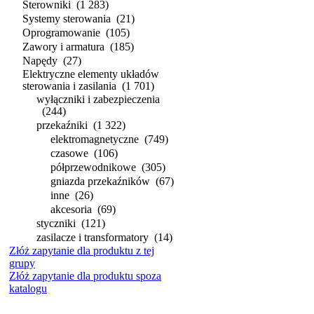
Sterowniki
(1 283)
Systemy sterowania
(21)
Oprogramowanie
(105)
Zawory i armatura
(185)
Napędy
(27)
Elektryczne elementy układów
sterowania i zasilania
(1 701)
wyłączniki i zabezpieczenia
(244)
przekaźniki
(1 322)
elektromagnetyczne
(749)
czasowe
(106)
półprzewodnikowe
(305)
gniazda przekaźników
(67)
inne
(26)
akcesoria
(69)
styczniki
(121)
zasilacze i transformatory
(14)
Złóż zapytanie dla produktu z tej
grupy
Złóż zapytanie dla produktu spoza
katalogu