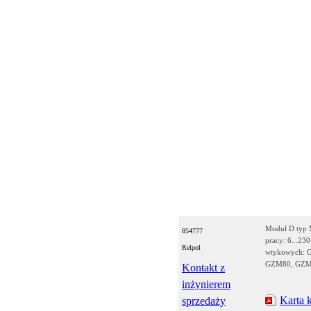
Moduł D typ M
854777
pracy: 6...23
Relpol
wtykowych: 
GZM80, GZM9
Kontakt z
inżynierem
Karta 
sprzedaży