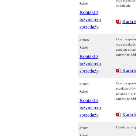
oraz przekaźn
Relpol
oddzielnie.
Kontakt z
inżynierem
Karta 
sprzedaży
Obejma sprę
619660
oraz przekaź
Relpol
zestawu gniaz
zamawiać oddz
Kontakt z
inżynierem
Karta 
sprzedaży
Obejma spręż
619662
przekaźników
Relpol
gniazdo + pr
zamawiać oddz
Kontakt z
inżynierem
Karta 
sprzedaży
Obudowa do 
621631
Relpol