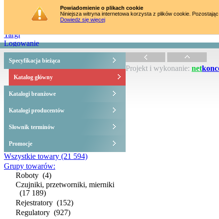
Strona główna
Powiadomienie o plikach cookie
Niniejsza witryna internetowa korzysta z plików cookie. Pozostając
Katalog towarów
Dowiedz się więcej
Szkolenia
Targi
Logowanie
Specyfikacja bieżąca
Projekt i wykonanie:
net
konc
Katalog główny
Katalogi branżowe
Katalogi producentów
Słownik terminów
Promocje
Wszystkie towary
(21 594)
Grupy towarów:
Roboty
(4)
Czujniki, przetworniki, mierniki
(17 189)
Rejestratory
(152)
Regulatory
(927)