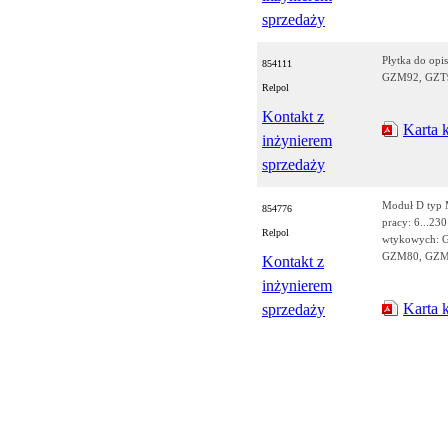
sprzedaży
Płytka do op
854111
GZM92, GZT
Relpol
Kontakt z
Karta 
inżynierem
sprzedaży
Moduł D typ M
854776
pracy: 6...23
Relpol
wtykowych: 
GZM80, GZM9
Kontakt z
inżynierem
Karta 
sprzedaży