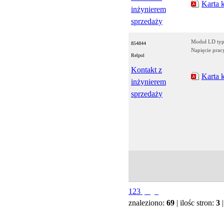
Karta 
inżynierem
sprzedaży
Moduł LD typ
854844
Napięcie prac
Relpol
Kontakt z
Karta 
inżynierem
sprzedaży
1
2
3
znaleziono:
69
| ilośc stron:
3
|