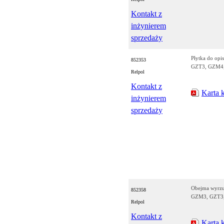
Kontakt z
inżynierem
sprzedaży
Płytka do op
852353
GZT3, GZM4
Relpol
Kontakt z
Karta 
inżynierem
sprzedaży
Obejma wyrz
852358
GZM3, GZT3, 
Relpol
Kontakt z
Karta 