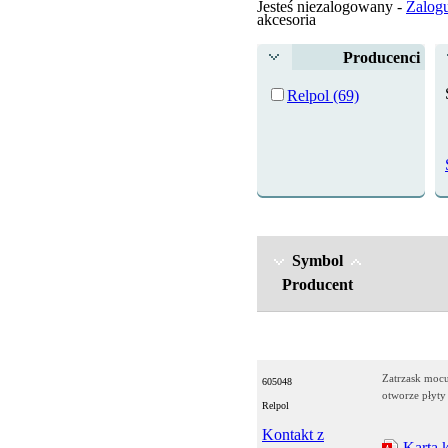
Jesteś niezalogowany -
Zalogu
akcesoria
Producenci
Relpol (69)
Symbol
Producent
Zatrzask moc
605048
otworze płyty
Relpol
Kontakt z
Karta 